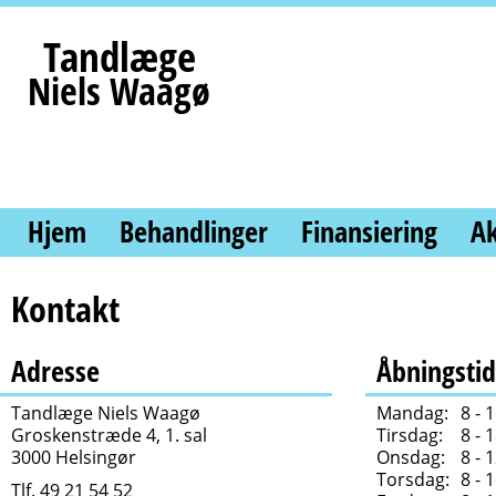
Tandlæge
Niels Waagø
Hjem
Behandlinger
Finansiering
Ak
Kontakt
Adresse
Åbningstid
Tandlæge Niels Waagø
Mandag:
8 - 
Groskenstræde 4, 1. sal
Tirsdag:
8 - 
3000 Helsingør
Onsdag:
8 - 
Torsdag:
8 - 
T
lf. 49 21 54 52