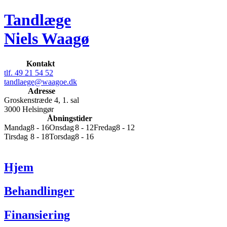
Tandlæge
Niels Waagø
Kontakt
tlf. 49 21 54 52
tandlaege@waagoe.dk
Adresse
Groskenstræde 4, 1. sal
3000 Helsingør
Åbningstider
Mandag
8 - 16
Onsdag
8 - 12
Fredag
8 - 12
Tirsdag
8 - 18
Torsdag
8 - 16
Hjem
Behandlinger
Finansiering